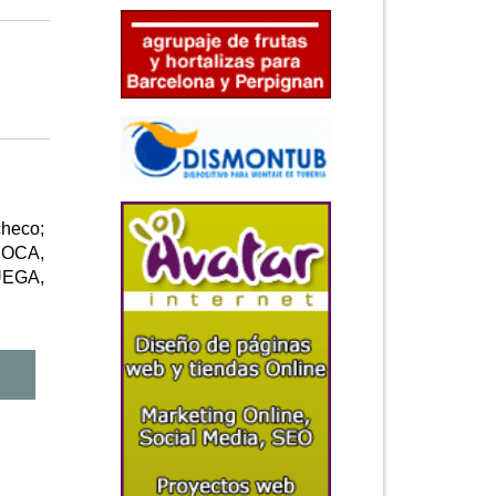
heco;
ROCA,
EGA,