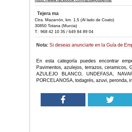
https://www.facebook.com/azulejospemar
Tejera ma
Ctra. Mazarrón, km. 1,5 (Al lado de Coato)
30850 Totana (Murcia)
T.: 968 42 10 35 / 649 84 89 04
Nota:
Si deseas anunciarte en la Guía de Emp
En esta categoría puedes encontrar empr
Pavimentos, azulejos, terrazos, ceram
AZULEJO BLANCO, UNDEFASA, NAVAR
PORCELANOSA, todagrés, azuvi, peronda, inco