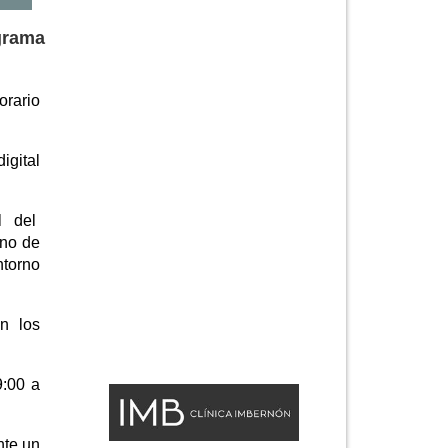
grama
orario
igital
al del
rno de
ntorno
n los
9:00 a
nte un