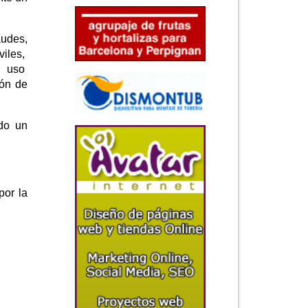
audes,
viles,
n uso
ión de
ado un
por la