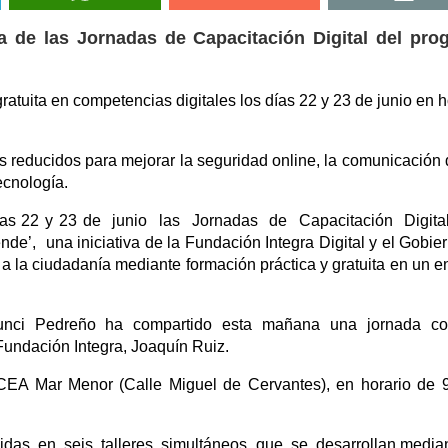
a de las Jornadas de Capacitación Digital del pro
ratuita en competencias digitales los días 22 y 23 de junio en h
os reducidos para mejorar la seguridad online, la comunicación d
ecnología.
días 22 y 23 de junio las Jornadas de Capacitación Digit
e’, una iniciativa de la Fundación Integra Digital y el Gobie
a la ciudadanía mediante formación práctica y gratuita en un e
unci Pedreño ha compartido esta mañana una jornada co
Fundación Integra, Joaquín Ruiz.
 CEA Mar Menor (Calle Miguel de Cervantes), en horario de 
uidas en seis talleres simultáneos que se desarrollan media