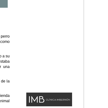
 perro
 como
o a su
estaba
or una
 de la
vienda
animal