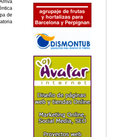
Arriva
éntica
opa de
atoria