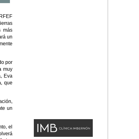
ª RFEF
ierras
as más
ará un
lmente
do por
úa muy
a, Eva
a, que
ación,
nte un
to, el
olverá