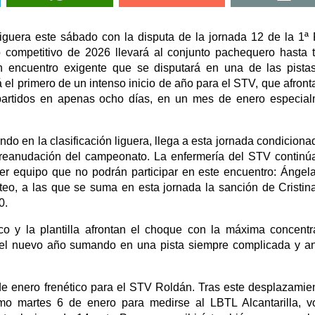
iguera este sábado con la disputa de la jornada 12 de la 1
no competitivo de 2026 llevará al conjunto pachequero hasta t
n encuentro exigente que se disputará en una de las pist
á el primero de un intenso inicio de año para el STV, que afront
 partidos en apenas ocho días, en un mes de enero especia
ndo en la clasificación liguera, llega a esta jornada condiciona
a reanudación del campeonato. La enfermería del STV contin
er equipo que no podrán participar en este encuentro: Ángel
o, a las que se suma en esta jornada la sanción de Cristin
0.
ico y la plantilla afrontan el choque con la máxima concentr
 el nuevo año sumando en una pista siempre complicada y a
e enero frenético para el STV Roldán. Tras este desplazamien
imo martes 6 de enero para medirse al LBTL Alcantarilla, v